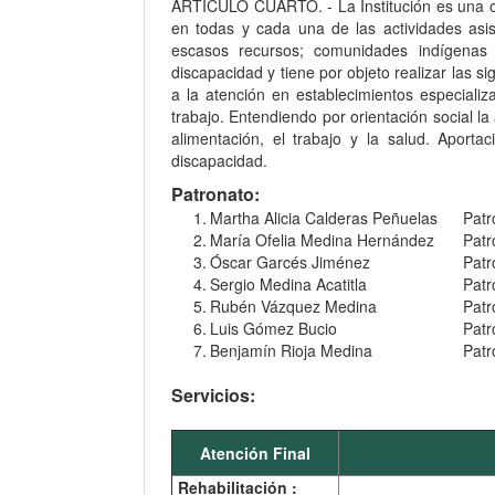
ARTÍCULO CUARTO. - La Institución es una org
en todas y cada una de las actividades asis
escasos recursos; comunidades indígenas
discapacidad y tiene por objeto realizar las si
a la atención en establecimientos especializ
trabajo. Entendiendo por orientación social la
alimentación, el trabajo y la salud. Aporta
discapacidad.
Patronato:
1.
Martha Alicia Calderas Peñuelas
Patr
2.
María Ofelia Medina Hernández
Patr
3.
Óscar Garcés Jiménez
Patr
4.
Sergio Medina Acatitla
Patr
5.
Rubén Vázquez Medina
Patr
6.
Luis Gómez Bucio
Patr
7.
Benjamín Rioja Medina
Patr
Servicios:
Atención Final
Rehabilitación :