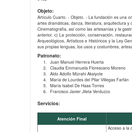
Objeto:
Artículo Cuarto. - Objeto. - La fundación es una or
artes dramáticas, danza, literatura, arquitectura y
Cinematografía, así como las artesanías y la gastr
anterior. c) La protección, conservación, restau
Arqueológicos, Artísticos e Históricos y la Ley G
sus propias lenguas, los usos y costumbres, artesa
Patronato:
1.
Juan Manuel Herrera Huerta
2.
Claudia Emmanuela Florescano Moreno
3.
Aldo Adolfo Mizrahi Aksiyote
4.
María de Lourdes del Pilar Villegas Farfán
5.
María Isabel De Haas Torres
6.
Francisco Javier Jileta Verduzco
Servicios:
Atención Final
Acceso a la c